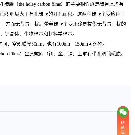
孔
碳膜（the holey carbon films）的主要相似点是碳膜上均有
面积明显大于有孔碳膜的开孔面积。这两种碳膜主要应用于
，一方面无背景干扰。蕾丝碳膜主要用途是提供无背景干扰的
、针晶体、生物样本和材料学样本。
之间，常规膜厚50nm，也有100nm、150nm可选择。
 Carbon Films：金属载网（铜、金、镍）上附有带孔洞的碳膜。