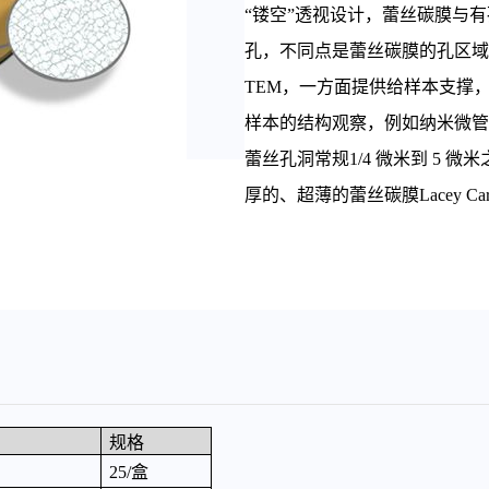
“镂空”透视设计，蕾丝碳膜与有
孔，不同点是蕾丝碳膜的孔区域
TEM，一方面提供给样本支撑
样本的结构观察，例如纳米微管
蕾丝孔洞常规1/4 微米到 5 微米
厚的、超薄的
蕾丝碳膜
Lacey
规格
25/
盒